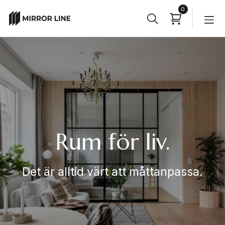
0
Sök
Sökknapp
efter:
Rum för liv.
Det är alltid värt att måttanpassa.