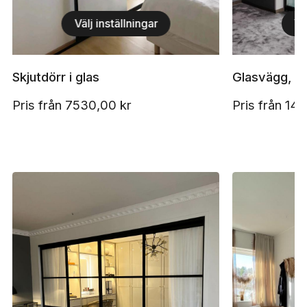
Välj inställningar
Vä
Skjutdörr i glas
Glasvägg, 2 
Pris från
7530,00
kr
Pris från
14