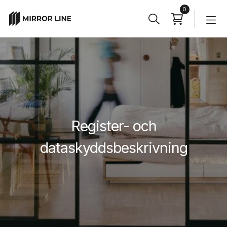
0
Sök
Sökknapp
efter:
Register- och
dataskyddsbeskrivning