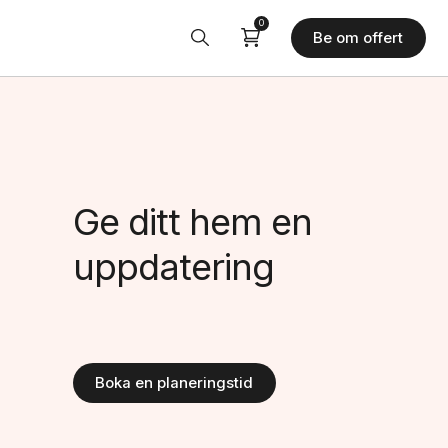
0
Be om offert
Ge ditt hem en
uppdatering
Boka en planeringstid