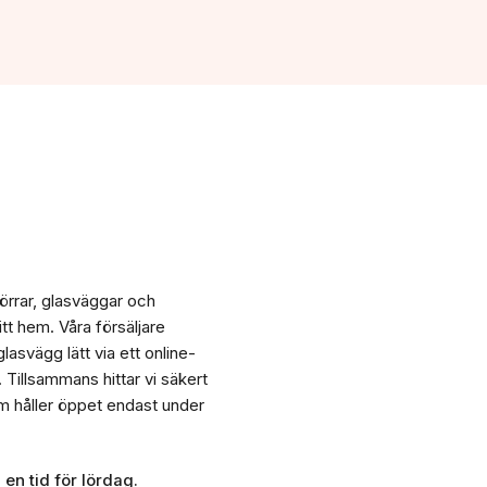
tid
Boka en kostnadsfri planeringstid
Boka en kostnadsfri planeringstid
Ladda ner broschyr av glasväggar
Material och färger
Bli återförsäljare
Boka en kostnadsfri planeringstid
Bli återförsäljare
Bli återförsäljare
rrar, glasväggar och
tt hem. Våra försäljare
lasvägg lätt via ett online-
 Tillsammans hittar vi säkert
m håller öppet endast under
en tid för lördag.