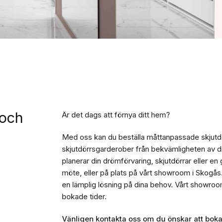
Planera själv
Planera själv
Boka tid för planering
Hämta inspiration
Boka en kostnadsfri planerings
Varför Mirror Line?
 och
Är det dags att förnya ditt hem?
Med oss kan du beställa måttanpassade skjutdö
skjutdörrsgarderober från bekvämligheten av di
planerar din drömförvaring, skjutdörrar eller en g
möte, eller på plats på vårt showroom i Skogås.
en lämplig lösning på dina behov. Vårt showroo
bokade tider.
Vänligen
kontakta oss
om du önskar att boka 