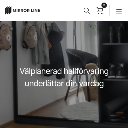
0
Sök
Sökknapp
efter:
Välplanerad hallförvaring
underlättar din vardag