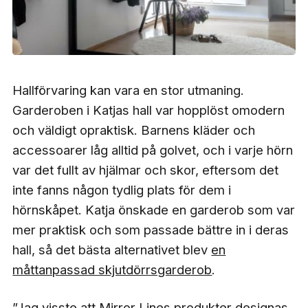
Hallförvaring kan vara en stor utmaning.
Garderoben i Katjas hall var hopplöst omodern
och väldigt opraktisk. Barnens kläder och
accessoarer låg alltid på golvet, och i varje hörn
var det fullt av hjälmar och skor, eftersom det
inte fanns någon tydlig plats för dem i
hörnskåpet. Katja önskade en garderob som var
mer praktisk och som passade bättre in i deras
hall, så det bästa alternativet blev
en
måttanpassad skjutdörrsgarderob
.
”Jag visste att Mirror Lines produkter designas