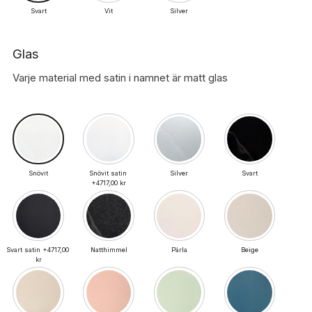
Svart
Vit
Silver
Glas
Varje material med satin i namnet är matt glas
Snövit
Snövit satin 
Silver
Svart
+4717,00 kr
Svart satin +4717,00 
Natthimmel
Pärla
Beige
kr