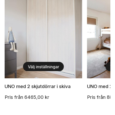
Välj inställningar
Vä
UNO med 2 skjutdörrar i skiva
UNO med 2 sk
Pris från
6465,00
kr
Pris från
88