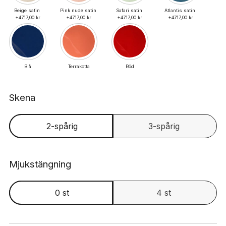
Beige satin 
Pink nude satin 
Safari satin 
Atlantis satin 
+4717,00 kr
+4717,00 kr
+4717,00 kr
+4717,00 kr
Blå
Terrakotta
Röd
Skena
2-spårig
3-spårig
Mjukstängning
0 st
4 st