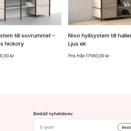
ystem till sovrummet –
Nivo hyllsystem till hall
Välj inställningar
Välj inställningar
s hickory
Ljus ek
0,00
kr
Pris från
17560,00
kr
Beställ nyhetsbrev
Bestä