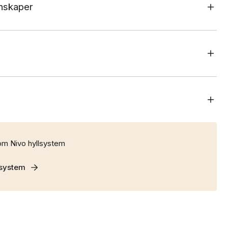
nskaper
om Nivo hyllsystem
lsystem