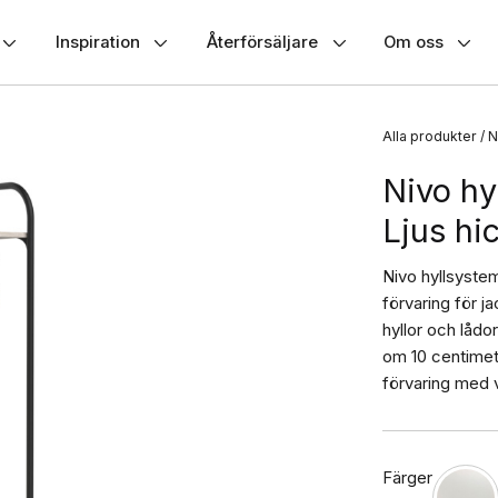
Inspiration
Återförsäljare
Om oss
Alla produkter
/
N
PIRATION & GUIDER
INSPIRATION & GUIDER
INSPIRATION & GUIDER
Nivo hy
piration
Inspiration
Inspiration
Ljus hi
erial och färger
Material och färger
Material och färger
Nivo hyllsystem
förvaring för 
a ställda frågor
Ofta ställda frågor
Ofta ställda frågor
hyllor och lådo
om 10 centimet
oschyr om glasväggar
Skjutdörrköparens guide
Katalog
förvaring med 
ntering
Montering
Montering
Färger