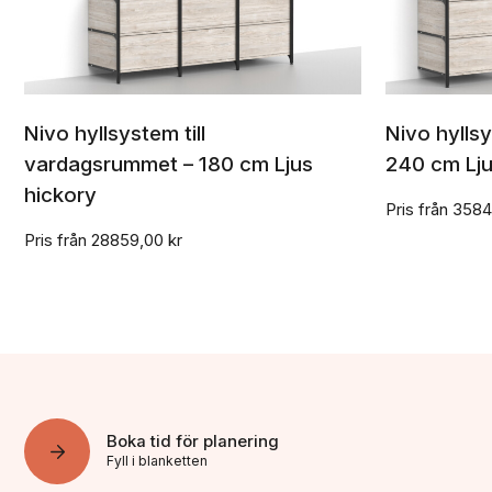
Nivo hyllsystem till
Nivo hylls
Välj inställningar
vardagsrummet – 180 cm Ljus
240 cm Lju
hickory
Pris från
3584
Pris från
28859,00
kr
Boka tid för planering
Fyll i blanketten