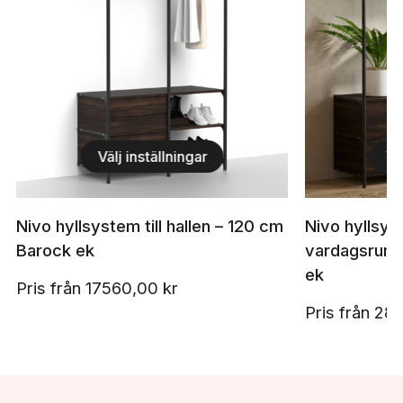
Välj inställningar
Vä
Nivo hyllsystem till hallen – 120 cm
Nivo hyllsyst
Barock ek
vardagsrumm
ek
Pris från
17560,00
kr
Pris från
28