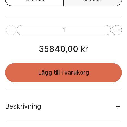
Nivo
1
hyllsystem
till
35840,00 kr
sovrummet
-
240
Lägg till i varukorg
cm
Barock
ek
mängd
Beskrivning