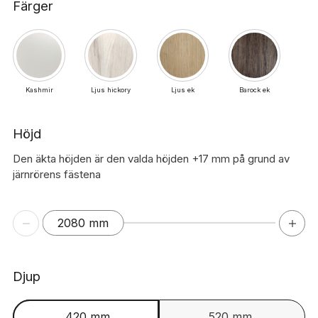
Färger
Kashmir
Ljus hickory
Ljus ek
Barock ek
Höjd
Den äkta höjden är den valda höjden +17 mm på grund av
järnrörens fästena
2080 mm
Djup
420 mm
520 mm